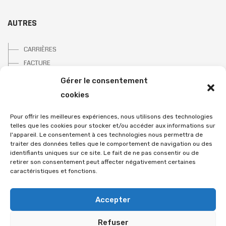
AUTRES
CARRIÈRES
FACTURE
POLITIQUE DE CONFIDENTIALITÉ
Gérer le consentement
cookies
Pour offrir les meilleures expériences, nous utilisons des technologies
telles que les cookies pour stocker et/ou accéder aux informations sur
CRN EN QUELQUES POINTS :
l'appareil. Le consentement à ces technologies nous permettra de
traiter des données telles que le comportement de navigation ou des
identifiants uniques sur ce site. Le fait de ne pas consentir ou de
L'après sinistre simplifié
retirer son consentement peut affecter négativement certaines
caractéristiques et fonctions.
Des projets de construction
Des projets de rénovations
Accepter
Un service professionnel
Refuser